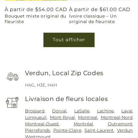
Prix
À partir de $54.00 CAD
Prix
À partir de $61.00 CAD
Bouquet mixte original du
Ivoire classique – Un
habituel
habituel
fleuriste
original de fleuriste
Tout afficher
Verdun, Local Zip Codes
H4G, H3E, H4H
Livraison de fleurs locales
Brossard
,
Dorval
,
LaSalle
,
Lachine
,
Laval
,
Longueuil
,
Mont-Royal
,
Montreal
,
Montreal-Nord
,
Montreal-Ouest
,
Montréal
,
Outremont
,
Pierrefonds
,
Pointe-Claire
,
Saint-Laurent
,
Verdun
,
Westmount