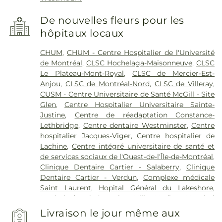
De nouvelles fleurs pour les
hôpitaux locaux
CHUM
,
CHUM - Centre Hospitalier de l'Université
de Montréal
,
CLSC Hochelaga-Maisonneuve
,
CLSC
Le Plateau-Mont-Royal
,
CLSC de Mercier-Est-
Anjou
,
CLSC de Montréal-Nord
,
CLSC de Villeray
,
CUSM - Centre Universitaire de Santé McGill - Site
Glen
,
Centre Hospitalier Universitaire Sainte-
Justine
,
Centre de réadaptation Constance-
Lethbridge
,
Centre dentaire Westminster
,
Centre
hospitalier Jacques-Viger
,
Centre hospitalier de
Lachine
,
Centre intégré universitaire de santé et
de services sociaux de l'Ouest-de-l'Île-de-Montréal
,
Clinique Dentaire Cartier - Salaberry
,
Clinique
Dentaire Cartier - Verdun
,
Complexe médicale
Saint Laurent
,
Hopital Général du Lakeshore
,
Hopital de réadaptation Villa Medica
,
Hospital
Catherine Booth
,
Hôpital Fleury
,
Hôpital Jean-
Livraison le jour même aux
Talon
,
Hôpital Maisonneuve-Rosemont
,
Hôpital