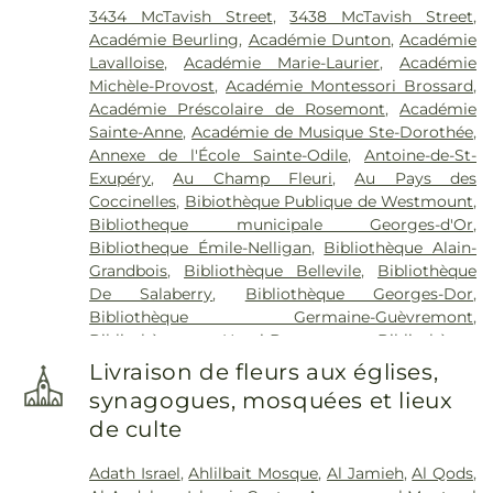
3434 McTavish Street
,
3438 McTavish Street
,
Résidence funéraire Curé-Poirier
,
Résidence
Académie Beurling
,
Académie Dunton
,
Académie
funéraire Saint-Hubert
,
Salon funéraire Lajuenesse
Lavalloise
,
Académie Marie-Laurier
,
Académie
Fortin Cenac
,
Services funéraires Actuel
,
Services
Michèle-Provost
,
Académie Montessori Brossard
,
funéraires La maison Darche
,
T. Sansregret
,
Urgel
Académie Préscolaire de Rosemont
,
Académie
Bourgie
,
Urgel Bourgie - Athos
,
Urgel Bourgie
Sainte-Anne
,
Académie de Musique Ste-Dorothée
,
Athos
Annexe de l'École Sainte-Odile
,
Antoine-de-St-
Exupéry
,
Au Champ Fleuri
,
Au Pays des
Coccinelles
,
Bibiothèque Publique de Westmount
,
Bibliotheque municipale Georges-d'Or
,
Bibliotheque Émile-Nelligan
,
Bibliothèque Alain-
Grandbois
,
Bibliothèque Bellevile
,
Bibliothèque
De Salaberry
,
Bibliothèque Georges-Dor
,
Bibliothèque Germaine-Guèvremont
,
Bibliothèque Henri-Bourassa
,
Bibliothèque
Hélène-Charbonneau
,
Bibliothèque Jean-Corbeil
,
Livraison de fleurs aux églises,
Bibliothèque Julio-Jean-Pierre
,
Bibliothèque
synagogues, mosquées et lieux
Langelier
,
Bibliothèque Laure-Conan (Auteuil)
,
de culte
Bibliothèque Mordecai-Richler
,
Bibliothèque R.-
Howard-Webster
,
Bibliothèque Réjean-Ducharme
,
Adath Israel
,
Ahlilbait Mosque
,
Al Jamieh
,
Al Qods
,
Bibliothèque Saul-Bellow
,
Bibliothèque Serge-