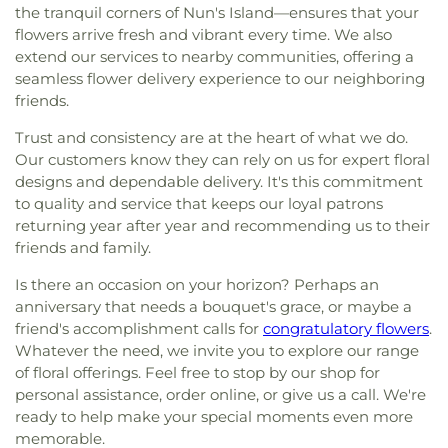
Hosanna Pentecostal Christian Church
,
ISKCON
Library
,
East Hill Elementary School
,
Ecole
the tranquil corners of Nun's Island—ensures that your
Montréal
,
Iglesia Bautista Getsemani
,
Institut
Enfants-du-Monde
,
Ecole Le Tandem
,
Ecole Saint-
flowers arrive fresh and vibrant every time. We also
Notre-Dame du Bon-Conseil de Montréal
,
Martin
,
Emmanuel Christian School
,
Enfance Pour
extend our services to nearby communities, offering a
International Buddhist Progress Society of
Tous Beaumont
,
Externat Mont-Jésus-Marie
,
seamless flower delivery experience to our neighboring
Montreal
,
Jesus Light of the World
,
Jésus Christ le
Faculty Club
,
Gardenview
,
Garderi Les Petites
friends.
Restaurateur
,
Jésus-Christ est le Seigneur
Trésors
,
Garderie Bourke Ouest
,
Garderie
Universelle
,
Kensington Presbyterian Church
,
Chértienne Les Petits Semeurs
,
Garderie
Trust and consistency are at the heart of what we do.
Kingdom Hall of Jehovah's Witnesses
,
Korean
Imagination Pre-School Dix30
,
Garderie Jardin
Our customers know they can rely on us for expert floral
Catholic
,
L'Église Catholique Nationale Polonaise
William
,
Garderie L'Académie des Petites Mains
,
designs and dependable delivery. It's this commitment
du Canada
,
L'Église Saint Trinité
,
L'Église des
Garderie L'Univers de Pigloo
,
Garderie La Petite
to quality and service that keeps our loyal patrons
Montréalais
,
Lakeshore Evangelical Church
,
École de Brossard
,
Garderie Les Amis de la Jungle
,
returning year after year and recommending us to their
Lakeside Heights Baptist Church
,
Le Chemin du
Garderie Les Bons Élèves
,
Garderie Les Minis-
friends and family.
Paradis
,
Madani Mosque
,
Madison Baptist Church
,
Einstein
,
Garderie Les Moments Magiques
,
Maison St Raphaël
,
Maison de Prière Notre-Dame
,
Garderie Les Petits Explorateurs
,
Garderie Les
Is there an occasion on your horizon? Perhaps an
Maisonneuve Presbyterian Church
,
Marie-Reine-
Petits Oursons
,
Garderie Les amis de Monteuil
,
anniversary that needs a bouquet's grace, or maybe a
des-Cœurs
,
Masjid Al Itissam
,
Masjid Makkah-Al-
Garderie Les coucous
,
Garderie Les petits anges
friend's accomplishment calls for
congratulatory flowers
.
Mukarramah
,
Mission Évangélique El-Elohe Israël
,
de Brossard
,
Garderie Les petits joyeux
,
Garderie
Whatever the need, we invite you to explore our range
Missions Etrangères (Société des)
,
Montreal
Les trésors de la mère
,
Garderie Petit Gazou
,
of floral offerings. Feel free to stop by our shop for
Chinese Alliance Church
,
Montreal City West
Garderie Sur les traces de Bambi
,
Garderie au
personal assistance, order online, or give us a call. We're
Baptist Church
,
Montreal Filipino Seventh-day
Pays Aladin
,
Garderie des Minis Athlètes
,
Garderie
ready to help make your special moments even more
Adventist Church
,
Montreal West Presbyterian
le Petit Monde d'Auteil
,
Garderie les Joyeux Petits
memorable.
Church
,
Montreal West United Church
,
Montréal