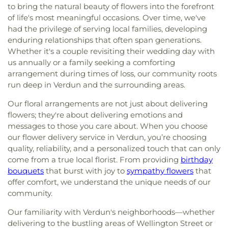
50 De Brossard
,
Domaine Saint Supice
,
Don
Congregation Tifereth Beth David Jerusalem
,
to bring the natural beauty of flowers into the forefront
Lachine
,
Centre de formation professionnelle de
Bosco Youth Leadership Center
,
Espace des
Congregation Yetev Lev
,
Congregation Zichron
of life's most meaningful occasions. Over time, we've
Verdun - édifice Galt
,
Centre d’éducation des
possibles
,
Greene Avenue Community Center
,
Kedoshim
,
Congrégation Sepharade Nahar
had the privilege of serving local families, developing
adultes Le Moyne-D’Iberville
,
Centre
Institut Pacifique
,
La Station
,
Loisirs Bon-Pasteur
,
Shalom
,
Congrégation Sepharade Or Hahayim
,
d’électrotechnologie Pearson
,
Centre sportif et
enduring relationships that often span generations.
Maison de la culture Ahuntsic
,
Maison du
Congrégation Toldos Yakov Yosef of Skver
,
culturel du Collège Mont-Royal
,
Centre Éducatif
Whether it's a couple revisiting their wedding day with
Brasseur
,
Pavillon d'accueil du Parcours Gouin
,
Couvent des Capucins
,
Couvent des Carmélites
,
Communautaire René-Goupil
,
Collège Ahuntsic
,
us annually or a family seeking a comforting
Pine Beach Citizen's Association - PBCA
,
Pointe
Dorval Strathmore United church
,
Eglise De Jesus
Collège Beaubois
,
Collège CDI Administration
,
arrangement during times of loss, our community roots
Claire Reanimation
,
QPIRG
,
Renaissance -
,
Seena
Christ des Saints des Derniers Jours
,
Eglise St-
Collège Charlemagne
,
Collège Charles-Lemoyne
,
run deep in Verdun and the surrounding areas.
Cultural Centre
,
Service des Loisirs et du
Lambert
,
Eglise Unie du Sud-ouest
,
Eglise
Collège D'Anjou
,
Collège Dawson
,
Collège
Développement communautaire
,
The Teapot
,
catholique ukrainienne du Saint-Esprit
,
Emmaus
Our floral arrangements are not just about delivering
Durocher (Pavillon Saint-Lambert)
,
Collège
École Saint-Justin Annexe
Anglican Church
,
Evangel Pentecostal Church
,
Français
,
Collège Gérald-Godin
,
Collège Herzing
,
flowers; they're about delivering emotions and
Fairview Alliance Church
,
First Baptist Church
,
Collège LaSalle
,
Collège Mont-Saint-Louis
,
Collège
messages to those you care about. When you choose
First Christian Reformed Church of Montreal
,
Notre-Dame-De-Lourdes
,
Collège Regina
our flower delivery service in Verdun, you’re choosing
First Church of the Nazarene
,
Fondation du
Assumpta
,
Collège Saint-Louis - Édifice LaSalle
,
quality, reliability, and a personalized touch that can only
Message de l’Islam
,
Fraternité Monastique de
Collège Sainte-Anne
,
Collège Sainte-Marcelline
,
come from a true local florist. From providing
birthday
Jérusalem
,
Ghanaian Seventh-day Adventist
Collège Stanislas
,
Collège Villa Maria
,
Collège
bouquets
that burst with joy to
sympathy flowers
that
Church
,
Good Sheperd Catholic CHurch
,
Grand
Ville-Marie
,
Collège de Bois-de-Boulogne
,
Collège
offer comfort, we understand the unique needs of our
Rabbinat du Québec
,
Greek Orthodox Community
de Montréal
,
Concordia University (SGW
community.
of Laval-Holy Cross Church
,
Gurudwara Sahib
,
Campus)
,
Cégep Marie-Victorin
,
Cégep Édouard-
Hindu Mandir
,
Holy Cross Parish Church
,
Holy
Montpetit - Campus Longueuil
,
Dawson College -
Our familiarity with Verdun's neighborhoods—whether
Name of Jesus Catholic Church
,
Hosanna Church
,
P Wing
,
Dorval Elementary School
,
Dorval
delivering to the bustling areas of Wellington Street or