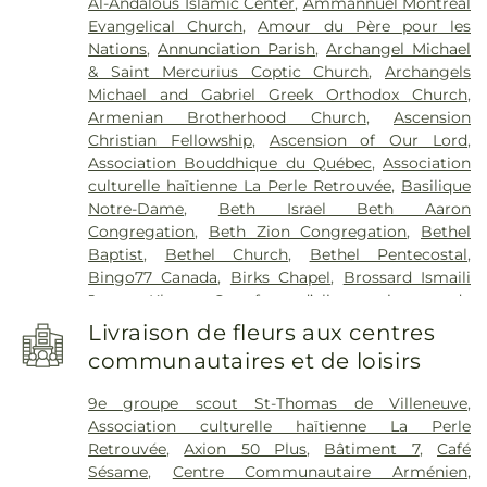
Al-Andalous Islamic Center
,
Ammannuel Montreal
Bouchard
,
Bibliothèque Sylvain-Garneau
,
Evangelical Church
,
Amour du Père pour les
Bibliothèque Yves-Thériault
,
Bibliothèque
Nations
,
Annunciation Parish
,
Archangel Michael
d'Ahuntsic
,
Bibliothèque de Cartierville
,
& Saint Mercurius Coptic Church
,
Archangels
Bibliothèque de Charleroi
,
Bibliothèque de Côte-
Michael and Gabriel Greek Orthodox Church
,
des-Neiges
,
Bibliothèque de Dorval
,
Bibliothèque
Armenian Brotherhood Church
,
Ascension
de Mercier
,
Bibliothèque de Notre-Dame-de-
Christian Fellowship
,
Ascension of Our Lord
,
Grâce
,
Bibliothèque de Pierrefonds
,
Bibliothèque
Association Bouddhique du Québec
,
Association
de Rivière-des-Prairies
,
Bibliothèque de Roxboro
,
culturelle haïtienne La Perle Retrouvée
,
Basilique
Bibliothèque de Saint-Lambert
,
Bibliothèque de
Notre-Dame
,
Beth Israel Beth Aaron
Saint-Léonard
,
Bibliothèque de Saint-Pierre
,
Congregation
,
Beth Zion Congregation
,
Bethel
Bibliothèque de droit
,
Bibliothèque de la Danse
Baptist
,
Bethel Church
,
Bethel Pentecostal
,
Vincent-Warren
,
Bibliothèque du Boisé
,
Bingo77 Canada
,
Birks Chapel
,
Brossard Ismaili
Bibliothèque du Haut-Anjou
,
Bibliothèque
Jamat Khana
,
Carrefour d’alimentation et de
municipale Claude-Henri-Grignon
,
Bibliothèque
partage Saint-Barnabé
,
Cathédrale Marie-Reine-
municipale Jacques-Ferron
,
Bibliothèque
Livraison de fleurs aux centres
du-Monde
,
Cathédrale Orthodoxe Grecque Saint-
publique de Dollard-des-Ormeaux
,
Bibliothèque
communautaires et de loisirs
Georges
,
Cathédrale Saint-Sauveur Melkite
,
publique de Pointe-Claire – succursale Valois
,
CA-
Cathédrale orthodoxe ukrainienne Sainte-Sophie
,
QMEM
,
CFP Pierre-Dupuy
,
CPE Au pied de
9e groupe scout St-Thomas de Villeneuve
,
Cedar Park United Church
,
Centre Aljisr
,
Centre
l'échelle
,
CPE Au pied de l'échelle Baobab
,
CPE
Association culturelle haïtienne La Perle
Bahá’í
,
Centre Communautaire Islamique
,
Centre
Aux Milles Jeux
,
CPE Aux Quatre Soleils
,
CPE Bon
Retrouvée
,
Axion 50 Plus
,
Bâtiment 7
,
Café
Culture Islamique Cheikh Zayed
,
Centre Culturel
Bon 2
,
CPE Brins d'Éveil
,
CPE Cartierville
,
CPE
Sésame
,
Centre Communautaire Arménien
,
Islamique de Laval
,
Centre Culturel Khadimou