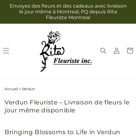
et
Envoyez des fleurs et des cadeaux avec livraison
passer
le jour même à Montreal, PQ depuis Rita
au
Fleuriste Montreal
contenu
Connexion
Panie
Accueil
>
Verdun
Verdun Fleuriste – Livraison de fleurs le
jour même disponible
Bringing Blossoms to Life in Verdun