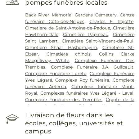
pompes funèbres locales
Mount Sinai
,
Hôpital Notre-Dame
,
Hôpital
Richardson
,
Hôpital Rivière-des-Prairies
,
Hôpital
Back River Memorial Gardens Cemetery
,
Centre
Santa Cabrini
,
Hôpital de Verdun
,
Hôpital de la
funéraire Côte-des-Neiges
,
Charles E. Rajotte
,
Cité-de-la-Santé
,
Hôpital du Sacré-Cœur de
Cimetiere de Saint-Antoine-de-Padoue
,
Cimetière
Montréal
,
Hôpital en santé mentale Albert-
Hawthorn-Dale
,
Cimetière Papineau
,
Cimetière
Prévost
,
Hôpital général de Montréal
,
Hôtel-Dieu
Saint Lambert
,
Cimetière Saint-Vincent-de-Paul
,
(CHUM)
,
Institut de réadaptation Gingras-Lindsay-
Cimetière Shaar Hashomayim
,
Cimetière St-
de-Montréal
,
Institut universitaire de gériatrie de
Elzéar
,
Cimetière chinois
,
Collins Clarke
Montréal
,
Institut universitaire en santé mentale
Macgillivray White
,
Complexe Funéraire Des
Douglas
,
Institut universitaire en santé mentale
Trembles
,
Complexe Funéraire J.A. Guilbault
,
de Montréal
,
Institut-Hôpital neurologique de
Complexe Funéraire Loreto
,
Complexe Funéraire
Montréal
,
Jewish Rehabilitation Hospital
,
Maison
Yves Légaré
,
Complexe Roy funéraire
,
Complexe
St Raphaël
,
Midwifery Clinic
,
Sir Mortimer B.
funéraire Aeterna
,
Complexe funéraire Mont-
Davis Jewish General Hospital
,
St. Mary's Hospital
Royal
,
Complexes funéraires Yves Légaré - Laval
,
Complèxe Funéraire des Trembles
,
Crypte de la
vierge du Sault au Récollet
,
Kane Fetterly
Résidence Funéraire
,
La Maison Darche
,
Les
Livraison de fleurs dans les
Jardins Urgel Bourgie Athos
,
Les Résidence
écoles, collèges, universités et
Funéraires Goyer Fabreville
,
Magnus Poirier
,
campus
Maison funéraire Bleu Ciel
,
Mausolé Saint-Martin
,
Memoria
,
Parc Commémoratif de Montréal
,