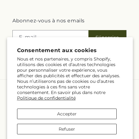
Abonnez-vous à nos emails
E-mail
S'inscrire
Consentement aux cookies
Nous et nos partenaires, y compris Shopify,
utilisons des cookies et d’autres technologies
Facebook
pour personnaliser votre expérience, vous
afficher des publicités et effectuer des analyses.
Nous n’utiliserons pas de cookies ou d’autres
technologies à ces fins sans votre
Langue
consentement. En savoir plus dans notre
Politique de confidentialité
FR
Accepter
Moyens
de
Refuser
paiement
© 2026,
Rita Fleuriste Montreal
Propulsé par Shopify et FTD