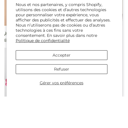
Nous et nos partenaires, y compris Shopify,
utilisons des cookies et d’autres technologies
pour personnaliser votre expérience, vous
afficher des publicités et effectuer des analyses.
Nous n’utiliserons pas de cookies ou d’autres
technologies à ces fins sans votre
Prix
À partir de $88.00 CAD
Prix
À partir de $81.00 CAD
consentement. En savoir plus dans notre
Bouquet de salon
Bouquet de sorbets
Politique de confidentialité
habituel
habituel
Accepter
Refuser
Gérer vos préférences
Prix
À partir de $88.00 CAD
Bouquet du meilleur jour
habituel