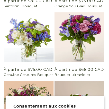
Prix
À partir de $81.00 CAD
Prix
À partir de $75.00 CAD
Santorini Bouquet
Orange You Glad Bouquet
habituel
habituel
Prix
À partir de $75.00 CAD
Prix
À partir de $68.00 CAD
Genuine Gestures Bouquet
Bouquet ultraviolet
habituel
habituel
Consentement aux cookies