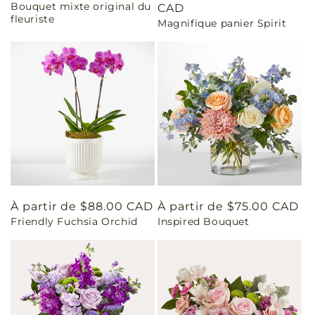
Bouquet mixte original du
habituel
habituel
CAD
fleuriste
Magnifique panier Spirit
Prix
À partir de $88.00 CAD
Prix
À partir de $75.00 CAD
Friendly Fuchsia Orchid
Inspired Bouquet
habituel
habituel