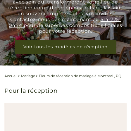
avec soin qui transformeront votre lieu de
réception en un décor époustouflant, laissant
un souvenir impérissable à vos invités.
Contactez-nous dès maintenant au
514-725-
0444
pour de superbes compositions florales
pour votre réception.
Voir tous les modèles de réception
Accueil
>
Mariage
>
Fleurs de réception de mariage à Montreal , PQ
Pour la réception