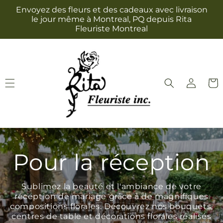
et
Envoyez des fleurs et des cadeaux avec livraison
passer
le jour même à Montreal, PQ depuis Rita
au
Fleuriste Montreal
contenu
Connexion
Panie
Pour la réception
Sublimez la beauté et l'ambiance de votre
réception de mariage grâce à de magnifiques
compositions florales. Découvrez nos bouquets,
centres de table et décorations florales réalisés