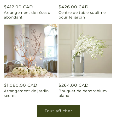
Prix
$412.00 CAD
Prix
$426.00 CAD
Arrangement de réseau
Centre de table sublime
habituel
habituel
abondant
pour le jardin
Prix
$1,080.00 CAD
Prix
$264.00 CAD
Arrangement de jardin
Bouquet de dendrobium
habituel
habituel
secret
blanc
Tout afficher