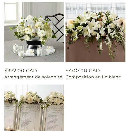
Prix
$372.00 CAD
Prix
$400.00 CAD
Arrangement de solennité
Composition en lin blanc
habituel
habituel