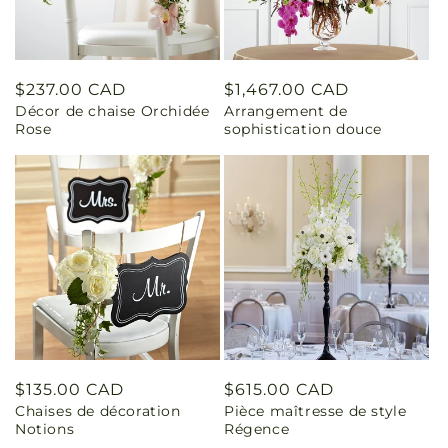
Prix
$237.00 CAD
Prix
$1,467.00 CAD
Décor de chaise Orchidée
Arrangement de
habituel
habituel
Rose
sophistication douce
Prix
$135.00 CAD
Prix
$615.00 CAD
Chaises de décoration
Pièce maîtresse de style
habituel
habituel
Notions
Régence