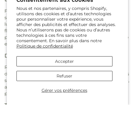
Nous et nos partenaires, y compris Shopify,
Faites sensation avec nos décors floraux à couper le
utilisons des cookies et d’autres technologies
souffle. Que vous imaginiez un mur de verdure
pour personnaliser votre expérience, vous
luxuriante ou une cascade de fleurs éclatantes, nos
afficher des publicités et effectuer des analyses.
Nous n’utiliserons pas de cookies ou d’autres
fleuristes se spécialisent dans la création de designs
technologies à ces fins sans votre
personnalisés qui ajoutent une touche de magie à votre
consentement. En savoir plus dans notre
espace de réception.
Politique de confidentialité
Décoration de gâteau éblouissante :
Accepter
Rehaussez la douceur de votre célébration avec notre
décoration de gâteau florale. Nos compositions délicates
Refuser
sont la touche finale parfaite à votre gâteau de mariage,
ajoutant une touche de beauté qui complète
Gérer vos préférences
parfaitement votre thème général.
Touches personnalisées :
Personnalisez le décor de votre réception pour refléter
votre style unique. Nos options personnalisables vous
permettent de choisir des couleurs, des variétés de