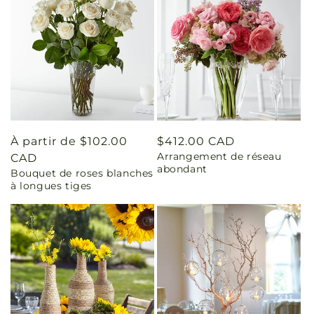
Prix
À partir de $102.00
Prix
$412.00 CAD
Arrangement de réseau
habituel
CAD
habituel
abondant
Bouquet de roses blanches
à longues tiges