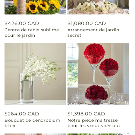
Prix
$426.00 CAD
Prix
$1,080.00 CAD
Centre de table sublime
Arrangement de jardin
habituel
habituel
pour le jardin
secret
Prix
$264.00 CAD
Prix
$1,398.00 CAD
Bouquet de dendrobium
Notre pièce maîtresse
habituel
habituel
blanc
pour les vœux spéciaux