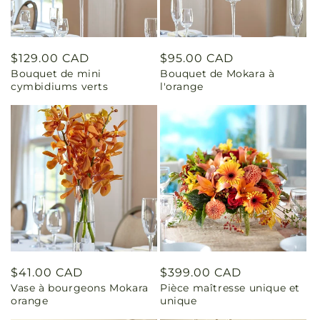
Prix
$129.00 CAD
Prix
$95.00 CAD
Bouquet de mini
Bouquet de Mokara à
habituel
habituel
cymbidiums verts
l'orange
Prix
$41.00 CAD
Prix
$399.00 CAD
Vase à bourgeons Mokara
Pièce maîtresse unique et
habituel
habituel
orange
unique