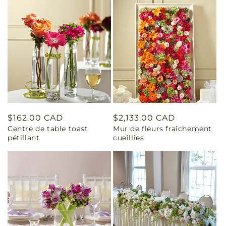
Prix
$162.00 CAD
Prix
$2,133.00 CAD
Centre de table toast
Mur de fleurs fraîchement
habituel
habituel
pétillant
cueillies