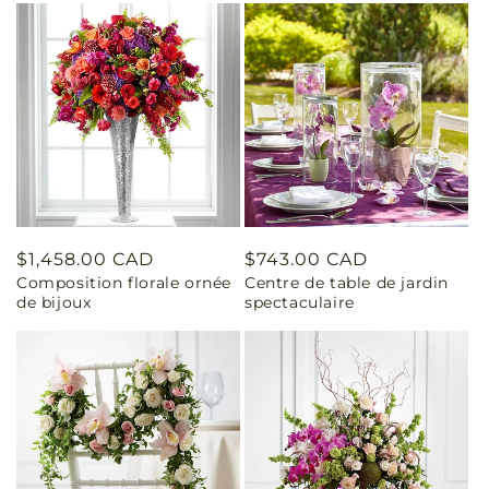
Prix
$1,458.00 CAD
Prix
$743.00 CAD
Composition florale ornée
Centre de table de jardin
habituel
habituel
de bijoux
spectaculaire