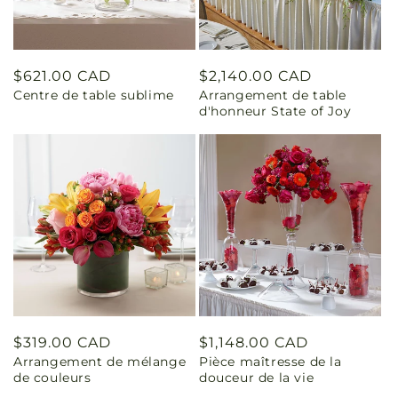
Prix
$621.00 CAD
Prix
$2,140.00 CAD
Centre de table sublime
Arrangement de table
habituel
habituel
d'honneur State of Joy
Prix
$319.00 CAD
Prix
$1,148.00 CAD
Arrangement de mélange
Pièce maîtresse de la
habituel
habituel
de couleurs
douceur de la vie