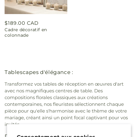
Prix
$189.00 CAD
Cadre décoratif en
habituel
colonnade
Tablescapes d'élégance :
Transformez vos tables de réception en œuvres d'art
avec nos magnifiques centres de table. Des
compositions florales classiques aux créations
contemporaines, nos fleuristes sélectionnent chaque
pièce pour qu'elle s'harmonise avec le thème de votre
mariage, créant ainsi un point focal captivant pour vos
invités.
Des décors fascinants :
Consentement aux cookies