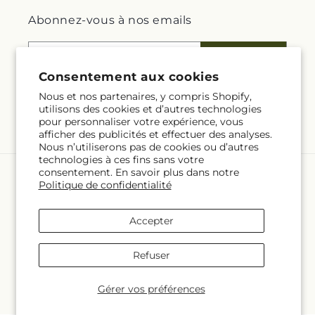
Abonnez-vous à nos emails
E-mail
S'inscrire
Consentement aux cookies
Nous et nos partenaires, y compris Shopify,
utilisons des cookies et d’autres technologies
pour personnaliser votre expérience, vous
Facebook
afficher des publicités et effectuer des analyses.
Nous n’utiliserons pas de cookies ou d’autres
technologies à ces fins sans votre
consentement. En savoir plus dans notre
Langue
Politique de confidentialité
FR
Accepter
Moyens
Refuser
de
paiement
© 2026,
Rita Fleuriste Montreal
Propulsé par Shopify et FTD
Gérer vos préférences
© OpenStreetMap contributors