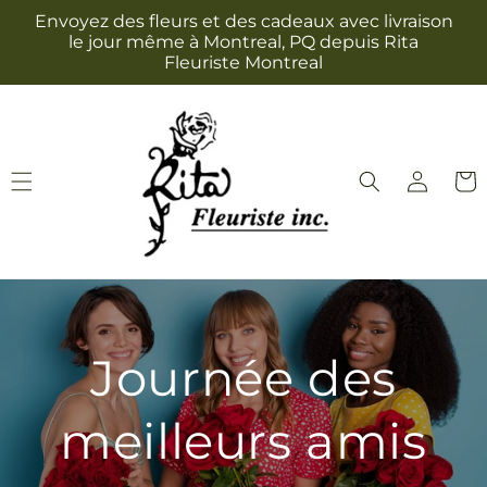
et
Envoyez des fleurs et des cadeaux avec livraison
passer
le jour même à Montreal, PQ depuis Rita
au
Fleuriste Montreal
contenu
Connexion
Panie
Journée des
meilleurs amis