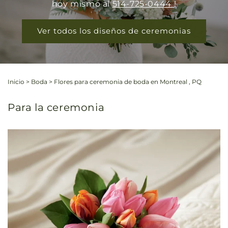
hoy mismo al
514-725-0444
!
Ver todos los diseños de ceremonias
Inicio
>
Boda
>
Flores para ceremonia de boda en Montreal , PQ
Para la ceremonia