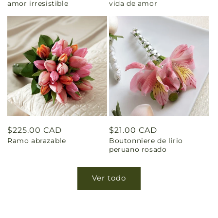
amor irresistible
vida de amor
Precio
$225.00 CAD
Precio
$21.00 CAD
Ramo abrazable
Boutonniere de lirio
habitual
habitual
peruano rosado
Ver todo