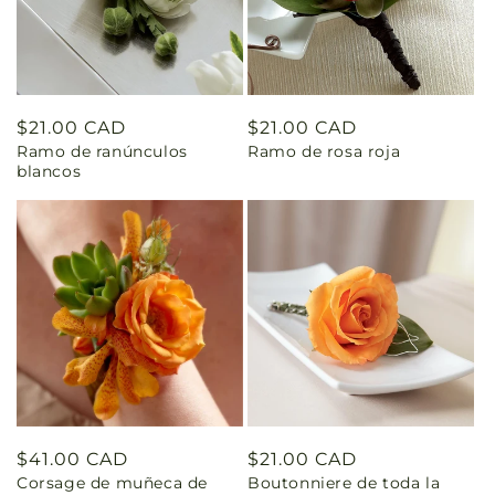
Precio
$21.00 CAD
Precio
$21.00 CAD
Ramo de ranúnculos
Ramo de rosa roja
habitual
habitual
blancos
Precio
$41.00 CAD
Precio
$21.00 CAD
Corsage de muñeca de
Boutonniere de toda la
habitual
habitual