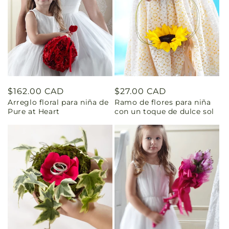
Precio
$162.00 CAD
Precio
$27.00 CAD
Arreglo floral para niña de
Ramo de flores para niña
habitual
habitual
Pure at Heart
con un toque de dulce sol