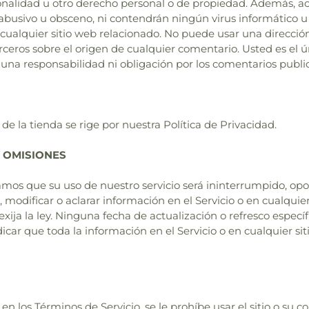
sonalidad u otro derecho personal o de propiedad. Además, 
, abusivo u obsceno, ni contendrán ningún virus informático
cualquier sitio web relacionado. No puede usar una dirección 
rceros sobre el origen de cualquier comentario. Usted es el 
una responsabilidad ni obligación por los comentarios public
de la tienda se rige por nuestra Política de Privacidad.
Y OMISIONES
s que su uso de nuestro servicio será ininterrumpido, oport
odificar o aclarar información en el Servicio o en cualquier s
xija la ley. Ninguna fecha de actualización o refresco específ
icar que toda la información en el Servicio o en cualquier si
 los Términos de Servicio, se le prohíbe usar el sitio o su con