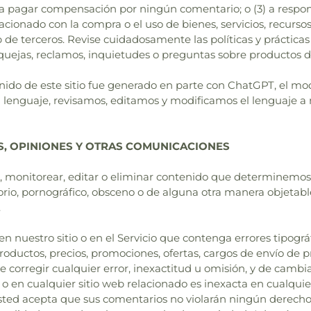
) a pagar compensación por ningún comentario; o (3) a resp
cionado con la compra o el uso de bienes, servicios, recursos
eb de terceros. Revise cuidadosamente las políticas y práctic
 quejas, reclamos, inquietudes o preguntas sobre productos de
tenido de este sitio fue generado en parte con ChatGPT, el m
l lenguaje, revisamos, editamos y modificamos el lenguaje a
S, OPINIONES Y OTRAS COMUNICACIONES
monitorear, editar o eliminar contenido que determinemos, a
io, pornográfico, obsceno o de alguna otra manera objetable
.
nuestro sitio o en el Servicio que contenga errores tipográ
oductos, precios, promociones, ofertas, cargos de envío de p
 corregir cualquier error, inexactitud u omisión, y de cambi
 o en cualquier sitio web relacionado es inexacta en cualqui
ted acepta que sus comentarios no violarán ningún derecho 