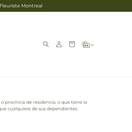
Fleuriste Montreal
I
Iniciar
Carrito
ES
sesión
d
i
o
m
a
o provincia de residencia, o que tiene la
 que cualquiera de sus dependientes