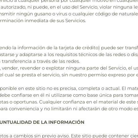
ervicio a cualquier persona por cualquier motivo en cualqu
utorizado, ni puede, en el uso del Servicio, violar ninguna ley
nsmitir ningún gusano o virus o cualquier código de naturalez
erminación inmediata de sus Servicios.
 la información de la tarjeta de crédito) puede ser transfer
ustarse y adaptarse a los requisitos técnicos de las redes o di
 transferencia a través de las redes.
 vender, revender o explotar ninguna parte del Servicio, el uso
l cual se presta el servicio, sin nuestro permiso expreso por e
onible en este sitio no es precisa, completa o actual. El mate
be confiarse en él ni utilizarse como base única para tomar
as o oportunas. Cualquier confianza en el material de este sit
para conveniencia y no limitarán ni afectarán de otro modo e
 PUNTUALIDAD DE LA INFORMACIÓN
tos a cambios sin previo aviso. Este sitio puede contener cie